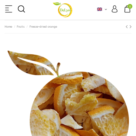
0
Home
Fruits
Freeze-dried orange