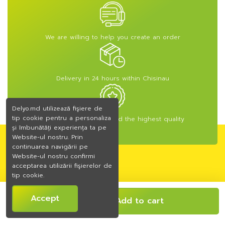
We are willing to help you create an order
Delivery in 24 hours within Chisinau
Delyo.md utilizează fişiere de
tip cookie pentru a personaliza
We offer a guarantee and the highest quality
și îmbunătăți experiența ta pe
Website-ul nostru. Prin
continuarea navigării pe
Website-ul nostru confirmi
acceptarea utilizării fişierelor de
Information
tip cookie.
Categories
Accept
Add to cart
Contact us